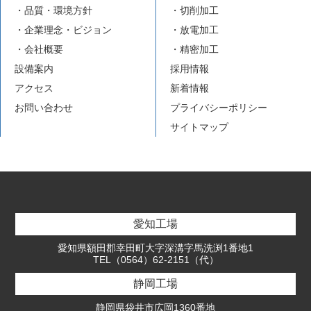
・品質・環境方針
・切削加工
・企業理念・ビジョン
・放電加工
・会社概要
・精密加工
設備案内
採用情報
アクセス
新着情報
お問い合わせ
プライバシーポリシー
サイトマップ
愛知工場
愛知県額田郡幸田町大字深溝字馬洗渕1番地1
TEL（0564）62-2151（代）
静岡工場
静岡県袋井市広岡1360番地