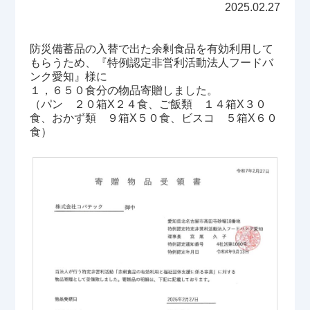
2025.02.27
防災備蓄品の入替で出た余剰食品を有効利用して
もらうため、『特例認定非営利活動法人フードバ
ンク愛知』様に
１，６５０食分の物品寄贈しました。
（パン ２０箱X２４食、ご飯類 １４箱X３０
食、おかず類 ９箱X５０食、ビスコ ５箱X６０
食）