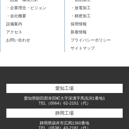
・企業理念・ビジョン
・放電加工
・会社概要
・精密加工
設備案内
採用情報
アクセス
新着情報
お問い合わせ
プライバシーポリシー
サイトマップ
愛知工場
愛知県額田郡幸田町大字深溝字馬洗渕1番地1
TEL（0564）62-2151（代）
静岡工場
静岡県袋井市広岡1360番地
TEL（0538）43-2181（代）